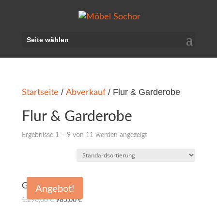
Seite wählen
Startseite
Abverkauf
/
/ Flur & Garderobe
Flur & Garderobe
Ergebnisse 1 – 9 von 11 werden angezeigt
Garderobe
Angebot!
Ursprünglicher
Aktueller
1.290,00
€
985,00
€
Preis
Preis