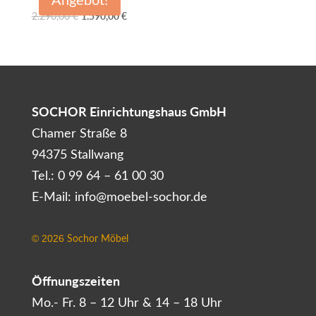
Ursprünglicher
Aktueller
2.290,00
€
1.590,00
€
Preis
Preis
war:
ist:
2.290,00 €
1.590,00 €.
SOCHOR Einrichtungshaus GmbH
Chamer Straße 8
94375 Stallwang
Tel.: 0 99 64 – 61 00 30
E-Mail: info@moebel-sochor.de
Sochor Möbel
©
2026
Öffnungszeiten
Mo.- Fr. 8 – 12 Uhr & 14 – 18 Uhr