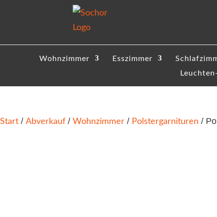
Wohnzimmer
Esszimmer
Schlafzim
Leuchten
Start
Abverkauf
Wohnzimmer
Polstergarnituren
/
/
/
/ Po