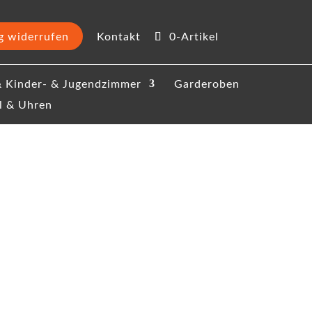
g widerrufen
Kontakt
0-Artikel
 Kinder- & Jugendzimmer
Garderoben
l & Uhren