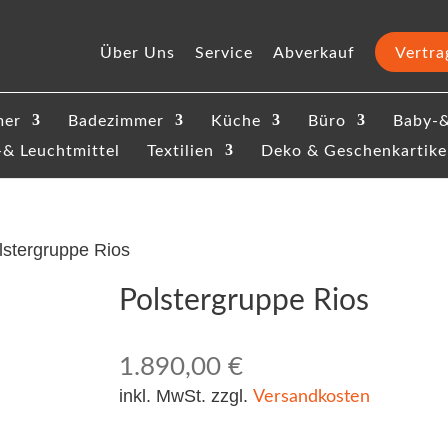
Über Uns
Service
Abverkauf
Vertra
mer
Badezimmer
Küche
Büro
Baby-&
-& Leuchtmittel
Textilien
Deko & Geschenkartike
lstergruppe Rios
Polstergruppe Rios
1.890,00
€
Versandkosten
inkl. MwSt. zzgl.